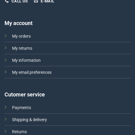
CALL US
E-MAIL
My account
My orders
My returns
My information
My email preferences
Cutomer service
Payments
Shipping & delivery
Returns